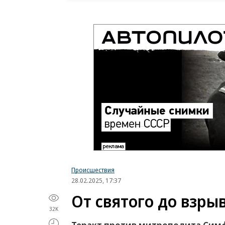
Происшествия
28.02.2025, 17:37
От святого до взры
32K