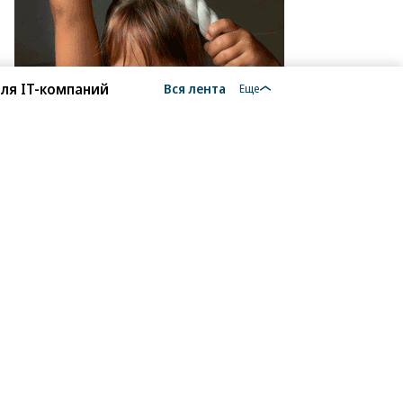
ля IT-компаний
Вся лента
Еще
кушение