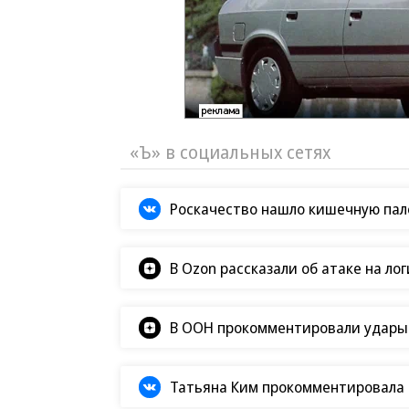
«Ъ» в социальных сетях
Роскачество нашло кишечную пало
В Ozon рассказали об атаке на ло
В ООН прокомментировали удары В
Татьяна Ким прокомментировала а