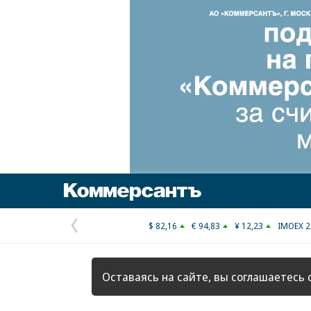
Коммерсантъ
$ 82,16
€ 94,83
¥ 12,23
IMOEX 2
Предыдущая
страница
Оставаясь на сайте, вы соглашаетесь 