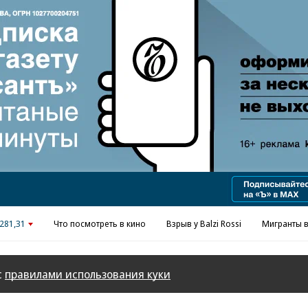
Реклама в «Ъ» www.kommersant.ru/ad
281,31
Что посмотреть в кино
Взрыв у Balzi Rossi
Мигранты в
с
правилами использования куки