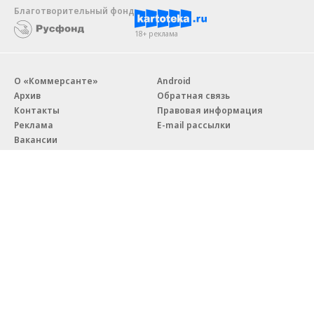
Благотворительный фонд
18+ реклама
О «Коммерсанте»
Android
Архив
Обратная связь
Контакты
Правовая информация
Реклама
E-mail рассылки
Вакансии
18+
© АО «Коммерсантъ». 127006, Москва, Оружейный переулок д. 41,
тел. +7 (495) 797-69-70.
Сетевое издание «Коммерсантъ» (доменное имя сайта:
kommersant.ru) зарегистрировано Федеральной службой
по надзору в сфере связи, информационных технологий и массовых
коммуникаций (Роскомнадзор), регистрационный номер и дата
принятия решения о регистрации: серия
Эл № ФС77-76922
от 11 октября 2019 г.