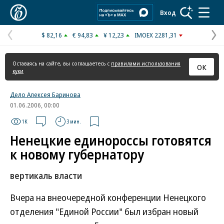
Коммерсантъ
Вход
$ 82,16
€ 94,83
¥ 12,23
IMOEX 2281,31
Предыдущая
С
страница
с
Оставаясь на сайте, вы соглашаетесь с
правилами использования
ОК
куки
Дело Алексея Баринова
01.06.2006, 00:00
1K
3 мин.
Ненецкие единороссы готовятся
к новому губернатору
вертикаль власти
Вчера на внеочередной конференции Ненецкого
отделения "Единой России" был избран новый