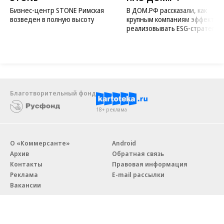
Бизнес-центр STONE Римская
В ДОМ.РФ рассказали, как
возведен в полную высоту
крупным компаниям эффектив
реализовывать ESG-стратегию
Благотворительный фонд
18+ реклама
О «Коммерсанте»
Android
Архив
Обратная связь
Контакты
Правовая информация
Реклама
E-mail рассылки
Вакансии
18+