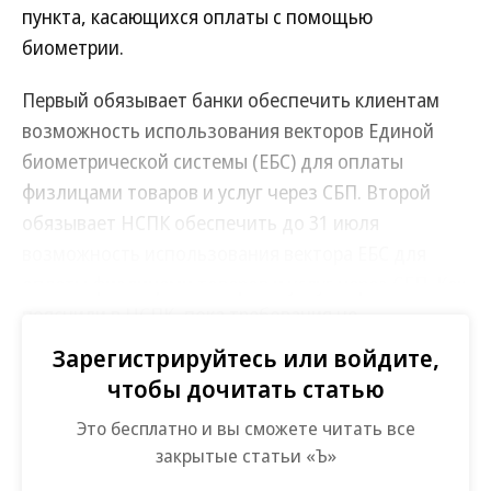
пункта, касающихся оплаты с помощью
биометрии.
Первый обязывает банки обеспечить клиентам
возможность использования векторов Единой
биометрической системы (ЕБС) для оплаты
физлицами товаров и услуг через СБП. Второй
обязывает НСПК обеспечить до 31 июля
возможность использования вектора ЕБС для
оплаты физлицами товаров и услуг через СБП. Как
пояснили в НСПК, пока требования не
затрагивают банки: «Для запуска биоэквайринга
Зарегистрируйтесь или войдите,
необходимо предварительно подготовить и
чтобы дочитать статью
настроить инфраструктуру и со стороны банков—
Это бесплатно и вы сможете читать все
участников СБП, и со стороны НСПК, которая
закрытые статьи «Ъ»
планирует это сделать до 31 июля».