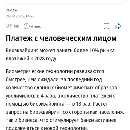
стоит иностранная ОС, что «автоматически
Review
делает их недоверенной средой», а вариант
26.08.2025, 14:27
установки на смартфоны отечественной ОС для
19K
6 мин.
оплаты биометрией он называет
Платеж с человеческим лицом
«фантастическим».
Биоэквайринг может занять более 10% рынка
В офлайн-магазинах, по словам источников “Ъ”,
платежей к 2028 году
проблема оказалась в том, что ЦБТ (оператор
ЕБС) отказался обеспечивать аутентификацию
Биометрические технологии развиваются
покупателей по биометрии. ЦБТ предложил
быстрее, чем ожидали: за последний год
участникам рынка создавать собственные
количество сданных биометрических образцов
коммерческие биометрические системы (КБС),
увеличилось в 4 раза, а количество платежей с
закачивать в них векторы из ЕБС и
помощью биоэквайринга — в 13 раз. Растет
аутентифицировать покупателя. Сейчас КБС есть
запрос на биоэквайринг со стороны как населения,
только у крупнейших банков, построение такой
так и бизнеса, что стимулирует банки активнее
системы, по оценке участников рынка, стоит «от
подключаться к новой технологии.