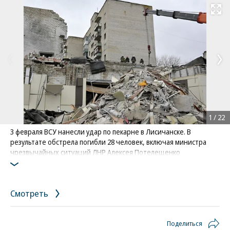
Развернуть на
1
/
22
3 февраля ВСУ нанесли удар по пекарне в Лисичанске. В
результате обстрела погибли 28 человек, включая министра
чрезвычайных ситуaций ЛНР Алексея Потелещенко
Фото: Евгений Биятов / РИА Новости
Смотреть
Поделиться