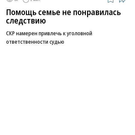
Помощь семье не понравилась
следствию
СКР намерен привлечь к уголовной
ответственности судью
Глава Следственного комитета России (СКР)
Александр Бастрыкин обратился в Высшую
квалификационную коллегию судей (ВККС) с
просьбой дать согласие на возбуждение
уголовного дела в отношении председателя
горсуда Анжеро-Судженска (Кемеровская область)
Елены Степанцовой. По данным СКР, она
организовала для своих бабушки и дяди
незаконное получение социальных выплат на
приобретение жилья, в результате чего из