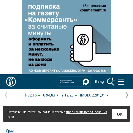
Реклама в «Ъ» www.kommersant.ru/ad
Коммерсантъ
Вход
$ 82,16
€ 94,83
¥ 12,23
IMOEX 2281,31
Предыдущая
С
страница
с
Оставаясь на сайте, вы соглашаетесь с
правилами использования
ОК
куки
Урал