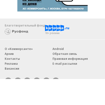
Благотворительный фонд
18+ реклама
О «Коммерсанте»
Android
Архив
Обратная связь
Контакты
Правовая информация
Реклама
E-mail рассылки
Вакансии
18+
© АО «Коммерсантъ». 127006, Москва, Оружейный переулок д. 41,
тел. +7 (495) 797-69-70.
Сетевое издание «Коммерсантъ» (доменное имя сайта: