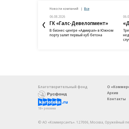
Новости компаний
Все
06.08.2026
06.
ГК «Галс-Девелопмент»
«Д
В бизнес-центре «Адмирал» в Южном
Тре
порту залит первый куб бетона
нед
слу
Благотворительный фонд
О «Коммер
Архив
Контакты
18+ реклама
© АО «Коммерсантъ». 127006, Москва, Оружейный пе