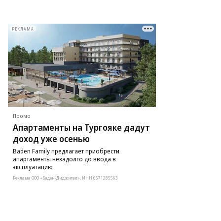
РЕКЛАМА
Промо
Апартаменты на Тургояке дадут
доход уже осенью
Baden Family предлагает приобрести
апартаменты незадолго до ввода в
эксплуатацию
Реклама ООО «Баден-Диджитал», ИНН 6671285563