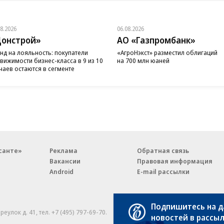
08.2026
06.08.2026
онстрой»
АО «Газпромбанк»
нд на лояльность: покупатели
«АгроНэкст» разместил облигаций
вижимости бизнес-класса в 9 из 10
на 700 млн юаней
чаев остаются в сегменте
санте»
Реклама
Обратная связь
Вакансии
Правовая информация
Android
E-mail рассылки
Подпишитесь на 
реулок д. 41,
тел. +7 (495) 797-69-70.
Партнерские проекты/матери
новостей в рассы
«Промо» и «Официальное со