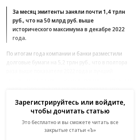
За месяц эмитенты заняли почти 1,4 трлн
руб., что на 50 млрд руб. выше
исторического максимума в декабре 2022
года.
По итогам года компании и банки разместили
долговые бумаги на 5,2 трлн руб., что в полтора
раза выше показателя 2022 года и лучший
результат за всю историю российского долгового
рынка. «Прошлый год наглядно показал, что
долговой рынок может не просто существовать в
Зарегистрируйтесь или войдите,
условиях растущих ставок, но демонстрировать
чтобы дочитать статью
абсолютно рекордные значения по объему
Это бесплатно и вы сможете читать все
размещений»,— отмечает директор
закрытые статьи «Ъ»
департамента долгового капитала инвестбанка