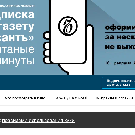
Реклама в «Ъ» www.kommersant.ru/ad
Что посмотреть в кино
Взрыв у Balzi Rossi
Мигранты в Испании
с
правилами использования куки