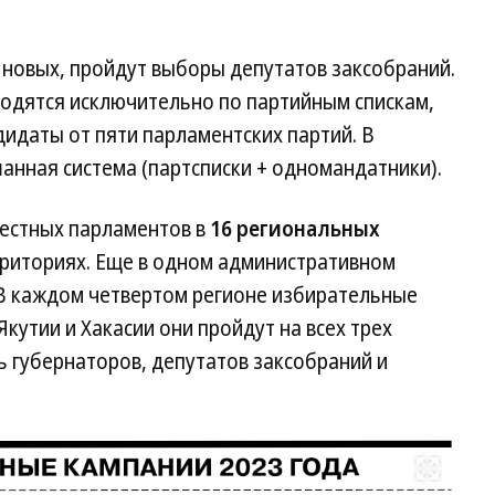
х новых, пройдут выборы депутатов заксобраний.
одятся исключительно по партийным спискам,
дидаты от пяти парламентских партий. В
анная система (партсписки + одномандатники).
естных парламентов в
16 региональных
ерриториях. Еще в одном административном
 В каждом четвертом регионе избирательные
Якутии и Хакасии они пройдут на всех трех
ь губернаторов, депутатов заксобраний и
Развернуть на весь экран