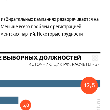
 избирательных кампаниях разворачивается на
 Меньше всего проблем с регистрацией
аментских партий. Некоторые трудности
Развернуть на весь экран
П
д
на
02