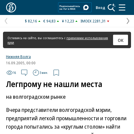
Коммерсантъ
Вход
$ 82,16
€ 94,83
¥ 12,23
IMOEX 2281,31
Предыдущая
С
страница
с
Оставаясь на сайте, вы соглашаетесь с
правилами использования
ОК
куки
Нижняя Волга
16.09.2005, 00:00
16
3 мин.
Легпрому не нашли места
на волгоградском рынке
Вчера представители волгоградской мэрии,
предприятий легкой промышленности и торговли
города попытались за «круглым столом» найти