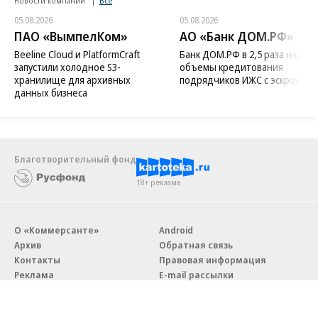
Новости компаний
Все
05.08.2026
05.08.2026
ПАО «ВымпелКом»
АО «Банк ДОМ.РФ»
Beeline Cloud и PlatformCraft
Банк ДОМ.РФ в 2,5 раза нараст
запустили холодное S3-
объемы кредитования
хранилище для архивных
подрядчиков ИЖС с эскроу
данных бизнеса
Благотворительный фонд
18+ реклама
О «Коммерсанте»
Android
Архив
Обратная связь
Контакты
Правовая информация
Реклама
E-mail рассылки
Вакансии