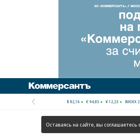
Коммерсантъ
$ 82,16
€ 94,83
¥ 12,23
IMOEX 2
Предыдущая
страница
Оставаясь на сайте, вы соглашаетесь 