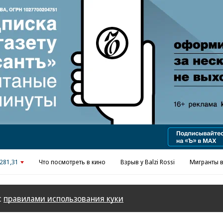
Реклама в «Ъ» www.kommersant.ru/ad
281,31
Что посмотреть в кино
Взрыв у Balzi Rossi
Мигранты в
с
правилами использования куки