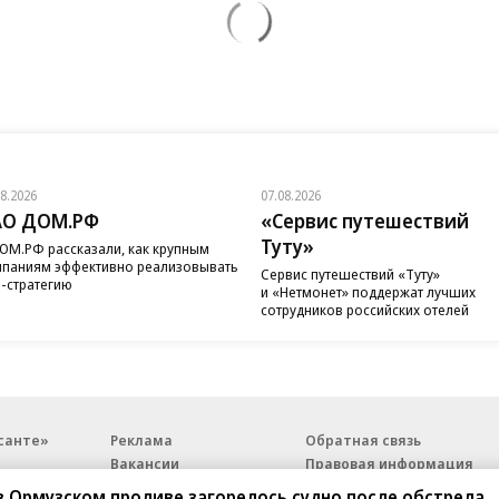
08.2026
07.08.2026
АО ДОМ.РФ
«Сервис путешествий
Туту»
ОМ.РФ рассказали, как крупным
паниям эффективно реализовывать
Сервис путешествий «Туту»
-стратегию
и «Нетмонет» поддержат лучших
сотрудников российских отелей
санте»
Реклама
Обратная связь
Вакансии
Правовая информация
Android
E-mail рассылки
в Ормузском проливе загорелось судно после обстрела