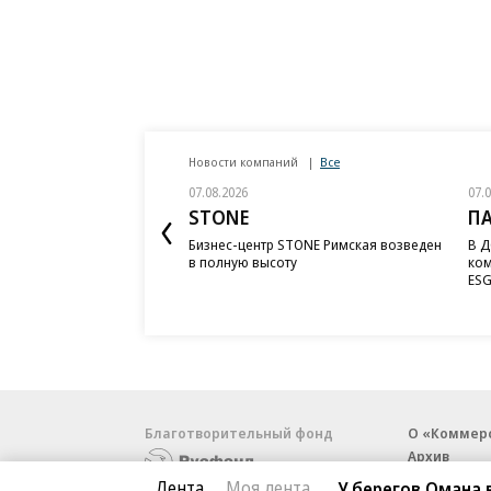
Новости компаний
Все
07.08.2026
07.
STONE
П
Бизнес-центр STONE Римская возведен
В Д
в полную высоту
ком
ESG
Благотворительный фонд
О «Коммер
Архив
Контакты
Лента
Моя лента
У берегов Омана 