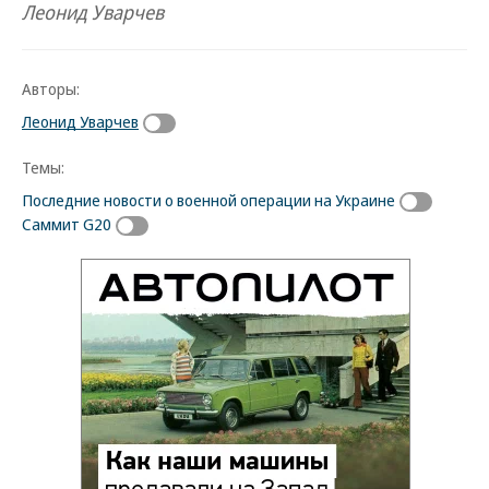
Леонид Уварчев
Авторы:
Леонид Уварчев
Темы:
Последние новости о военной операции на Украине
Саммит G20
Новости партнеров
ВСУ точно получат десятки тысяч новых
солдат
Путин озвучил итоговый план СВО
Заставим раскаяться: союзник России
дал грозное обещание
Зеленский неожиданно высказался о