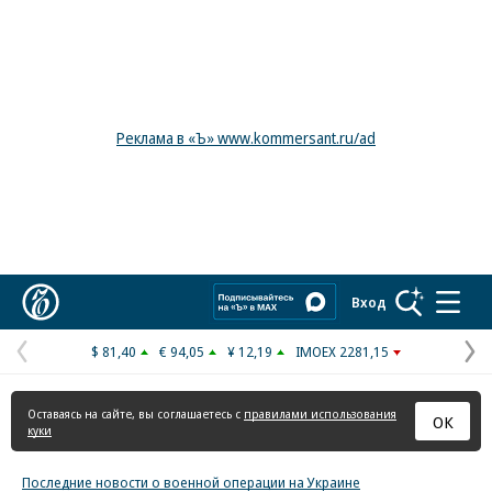
Реклама в «Ъ» www.kommersant.ru/ad
Коммерсантъ
Вход
$ 81,40
€ 94,05
¥ 12,19
IMOEX 2281,15
Предыдущая
С
страница
с
Оставаясь на сайте, вы соглашаетесь с
правилами использования
ОК
куки
Последние новости о военной операции на Украине