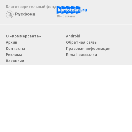
Новости компаний
Все
07.08.2026
07.08.2026
STONE
ПАО ДОМ.РФ
Бизнес-центр STONE Римская
В ДОМ.РФ рассказали, как
возведен в полную высоту
крупным компаниям эффектив
реализовывать ESG-стратегию
Благотворительный фонд
18+ реклама
О «Коммерсанте»
Android
Архив
Обратная связь
Контакты
Правовая информация
Реклама
E-mail рассылки