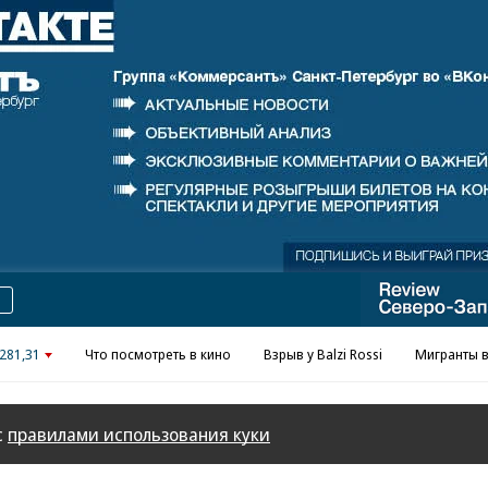
281,31
Что посмотреть в кино
Взрыв у Balzi Rossi
Мигранты в
с
правилами использования куки