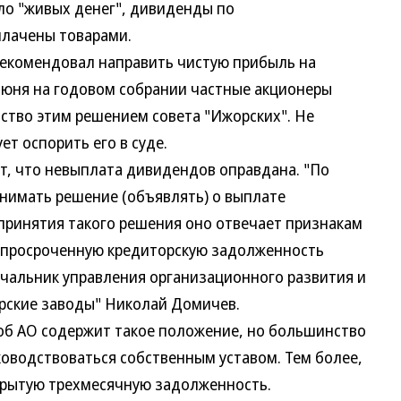
ло "живых денег", дивиденды по
лачены товарами.
екомендовал направить чистую прибыль на
июня на годовом собрании частные акционеры
ьство этим решением совета "Ижорских". Не
ет оспорить его в суде.
 что невыплата дивидендов оправдана. "По
инимать решение (объявлять) о выплате
 принятия такого решения оно отвечает признакам
т просроченную кредиторскую задолженность
ачальник управления организационного развития и
рские заводы" Николай Домичев.
б АО содержит такое положение, но большинство
оводствоваться собственным уставом. Тем более,
крытую трехмесячную задолженность.