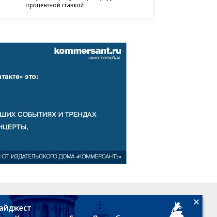
процентной ставкой
18+
дайджест