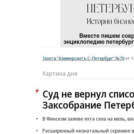
Газета "Коммерсантъ С-Петербург" №79
от 1
Картина дня
Суд не вернул спис
Заксобрание Петер
В Финском заливе яхта села на мель, в
Расширенный неонатальный скрининг в