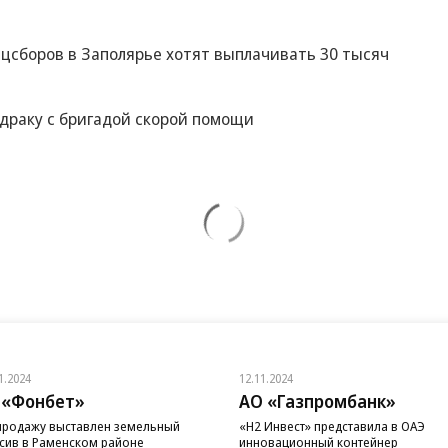
цсборов в Заполярье хотят выплачивать 30 тысяч
 драку с бригадой скорой помощи
1.2024
12.11.2024
 «Фонбет»
АО «Газпромбанк»
продажу выставлен земельный
«H2 Инвест» представила в ОАЭ
сив в Раменском районе
инновационный контейнер