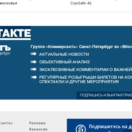
московья
CryoSafe-42
санте»
Реклама
Обратная связь
Подпишитесь на 
Вакансии
Правовая информация