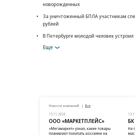
новорожденных
За уничтоженный БПЛА участникам спе
рублей
В Петербурге молодой человек устроил
Еще
Новости компаний
Все
13.11.2024
13.1
ООО «МАРКЕТПЛЕЙС»
БК
«Мегамаркет» узнал, какие товары
На 
планируют покупать россияне на
мас