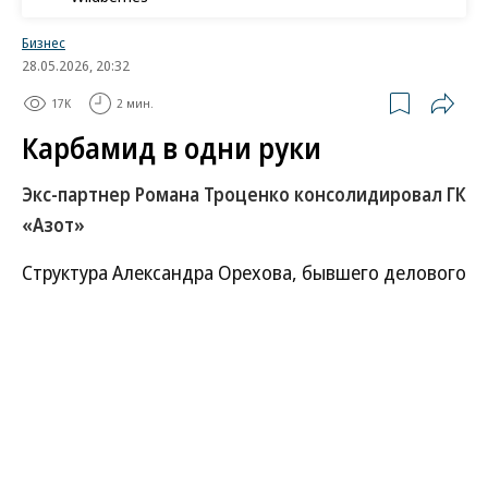
Бизнес
28.05.2026, 20:32
17K
2 мин.
Карбамид в одни руки
Экс-партнер Романа Троценко консолидировал ГК
«Азот»
Структура Александра Орехова, бывшего делового
партнера Романа Троценко, консолидировала
100% производителя азотных удобрений ГК
«Азот». Господину Орехову перешел пакет в 40%,
ранее принадлежавший сестре основателя
холдинга «Сибирский деловой союз» Михаила
Федяева Светлане Рыбальченко. Эксперты не
ожидают существенных изменений в компании и