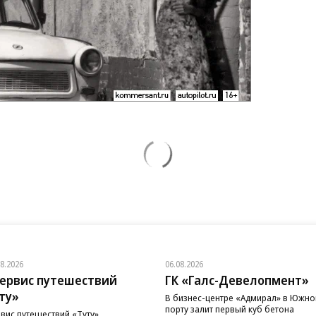
08.2026
06.08.2026
ервис путешествий
ГК «Галс-Девелопмент»
ту»
В бизнес-центре «Адмирал» в Южн
порту залит первый куб бетона
вис путешествий «Туту»