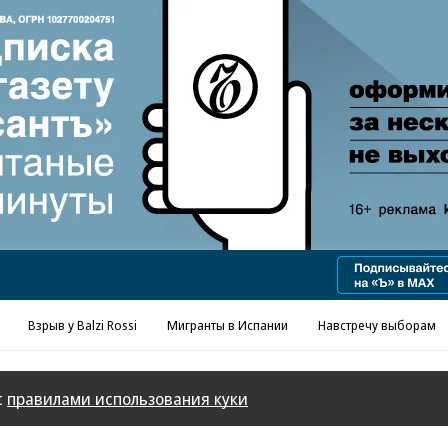
Реклама в «Ъ» www.kommersant.ru/ad
Взрыв у Balzi Rossi
Мигранты в Испании
Навстречу выборам
с
правилами использования куки