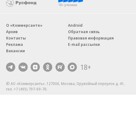
18+ реклама
О «Коммерсанте»
Android
Архив
Обратная связь
Контакты
Правовая информация
Реклама
E-mail рассылки
Вакансии
18+
© АО «Коммерсантъ». 127006, Москва, Оружейный переулок д. 41,
тел. +7 (495) 797-69-70.
Сетевое издание «Коммерсантъ» (доменное имя сайта:
kommersant.ru) зарегистрировано Федеральной службой
по надзору в сфере связи, информационных технологий и массовых
коммуникаций (Роскомнадзор), регистрационный номер и дата
принятия решения о регистрации: серия
Эл № ФС77-76922
от 11 октября 2019 г.
Партнерские проекты/материалы, новости компаний, материалы