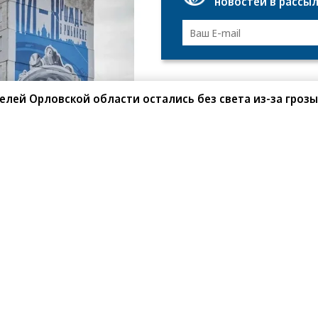
новостей в рассы
Фо
Ро
телей Орловской области остались без света из-за грозы
ыбинское предприятие «ОДК-Сатурн», входящее