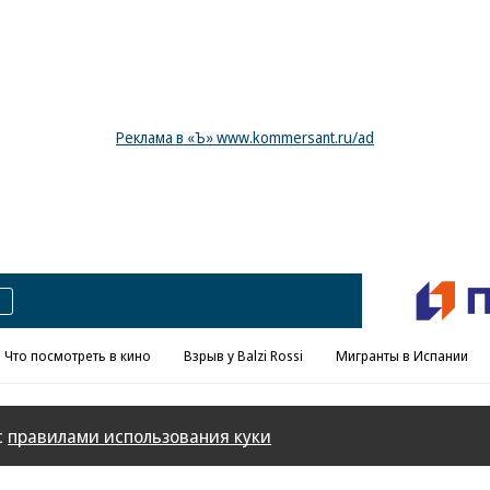
Реклама в «Ъ» www.kommersant.ru/ad
Что посмотреть в кино
Взрыв у Balzi Rossi
Мигранты в Испании
с
правилами использования куки