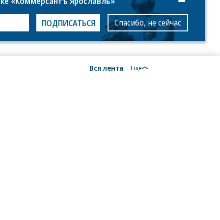
лке «Коммерсантъ Ярославль»
то:
Спасибо, не сейчас
ПОДПИСАТЬСЯ
стех
Вся лента
Еще