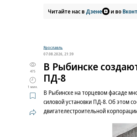
Читайте нас в
Дзене
и во
Вкон
Ярославль
07.08.2026, 21:39
В Рыбинске создаю
475
ПД-8
1 мин.
В Рыбинске на торцевом фасаде мн
силовой установки ПД-8. Об этом 
двигателестроительной корпорации