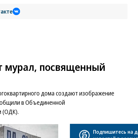
такте
т мурал, посвященный
огоквартирного дома создают изображение
сообщили в Объединенной
 (ОДК).
Подпишитесь на 
Развернуть на весь экран