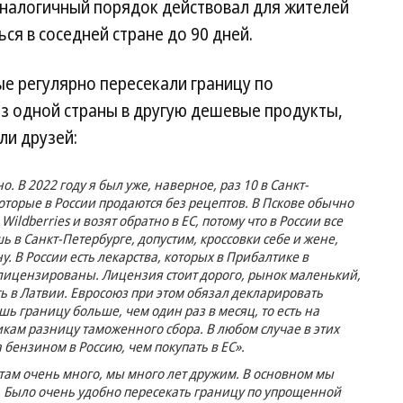
Аналогичный порядок действовал для жителей
ься в соседней стране до 90 дней.
е регулярно пересекали границу по
из одной страны в другую дешевые продукты,
ли друзей:
 В 2022 году я был уже, наверное, раз 10 в Санкт-
которые в России продаются без рецептов. В Пскове обычно
ildberries и возят обратно в ЕС, потому что в России все
ь в Санкт-Петербурге, допустим, кроссовки себе и жене,
у. В России есть лекарства, которых в Прибалтике в
елицензированы. Лицензия стоит дорого, рынок маленький,
 в Латвии. Евросоюз при этом обязал декларировать
шь границу больше, чем один раз в месяц, то есть на
кам разницу таможенного сбора. В любом случае в этих
 бензином в Россию, чем покупать в ЕС».
 там очень много, мы много лет дружим. В основном мы
к. Было очень удобно пересекать границу по упрощенной