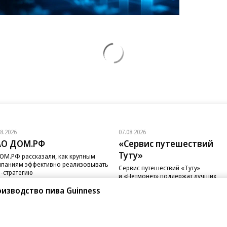
08.2026
07.08.2026
АО ДОМ.РФ
«Сервис путешествий
Туту»
ОМ.РФ рассказали, как крупным
паниям эффективно реализовывать
Сервис путешествий «Туту»
-стратегию
и «Нетмонет» поддержат лучших
сотрудников российских отелей
оизводство пива Guinness