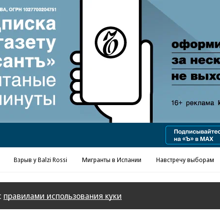
Реклама в «Ъ» www.kommersant.ru/ad
Взрыв у Balzi Rossi
Мигранты в Испании
Навстречу выборам
с
правилами использования куки