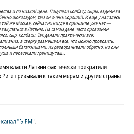
ества и по низкой цене. Покупали колбасу, сыры, ездили за
бенно шоколадом, там он очень хороший. И еще у нас здесь
в той же Москве, сейчас их нигде в принципе уже нет —
 закупаться в Латвию. На самом деле часто провозили
со, сыр, колбасы. Так делали практически все:
ли вниз, а сверху размещали все, что можно провозить.
 полными багажниками, их разворачивали обратно, но они
уска и пересекали границу там».
емя власти Латвии фактически прекратили
в Риге призывали к таким мерам и другие страны
-канал "Ъ FM"
.