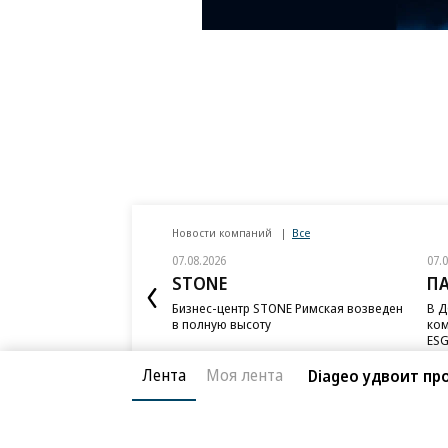
Новости компаний
Все
07.08.2026
07.
STONE
П
Бизнес-центр STONE Римская возведен
В Д
в полную высоту
ком
ESG
Лента
Моя лента
Diageo удвоит пр