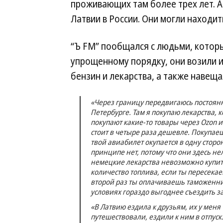
проживающих там более трех лет. 
Латвии в России. Они могли находит
“Ъ FM” пообщался с людьми, которы
упрощенному порядку, они возили 
бензин и лекарства, а также навеща
«Через границу передвигаюсь постоянно.
Петербурге. Там я покупаю лекарства, 
покупают какие-то товары через Ozon и W
стоит в четыре раза дешевле. Покупаеш
твой авиабилет окупается в одну сторон
принципе нет, потому что они здесь н
немецкие лекарства невозможно купить
количество топлива, если ты пересекае
второй раз ты оплачиваешь таможенни
условиях гораздо выгоднее съездить за
«В Латвию ездила к друзьям, их у меня
путешествовали, ездили к ним в отпус