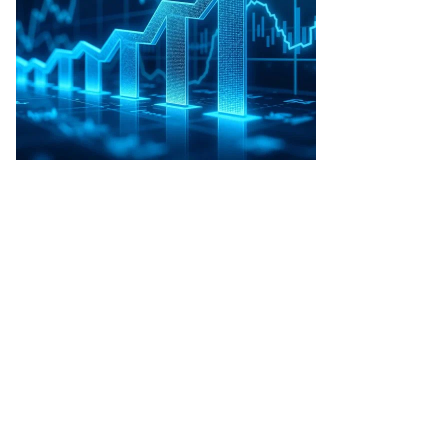
то:
еб
лкунов,
ммерсантъ