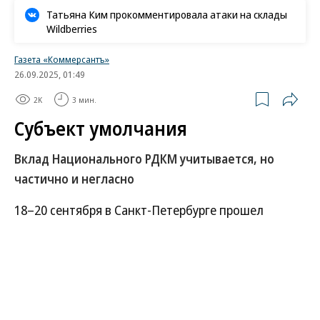
Роскачество нашло кишечную палочку в бургерах
пяти сетей быстрого питания
В Ozon рассказали об атаке на логистический центр в
Татарстане
В ООН прокомментировали удары ВСУ по складам
Wildberries
Татьяна Ким прокомментировала атаки на склады
Wildberries
Газета «Коммерсантъ»
26.09.2025, 01:49
2K
3 мин.
Субъект умолчания