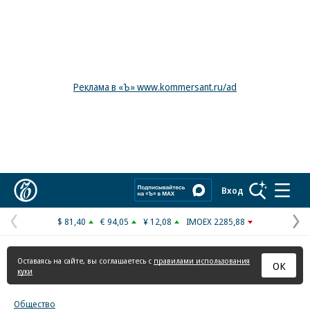
Реклама в «Ъ» www.kommersant.ru/ad
Коммерсантъ
Вход
$ 81,40
€ 94,05
¥ 12,08
IMOEX 2285,88
Предыдущая
С
страница
с
Оставаясь на сайте, вы соглашаетесь с
правилами использования
ОК
куки
Общество