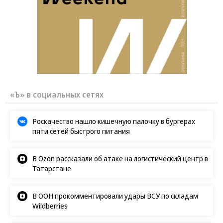
Зеленский неожиданно высказался о
возвращении Крыма
Заставим раскаяться: союзник России
дал грозное обещание
«Ъ» в социальных сетях