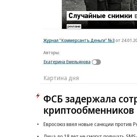
Журнал "Коммерсантъ Деньги" №3
от 24.01.20
Авторы:
Екатерина Емельянова
Картина дня
ФСБ задержала сот
криптообменников 
Евросоюз ввел новые санкции против Ро
Лица до 18 лет не смогут получать SM