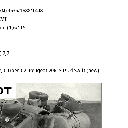
) 3635/1688/1408
CVT
с.) 1,6/115
 7,7
troen C2, Peugeot 206, Suzuki Swift (new)