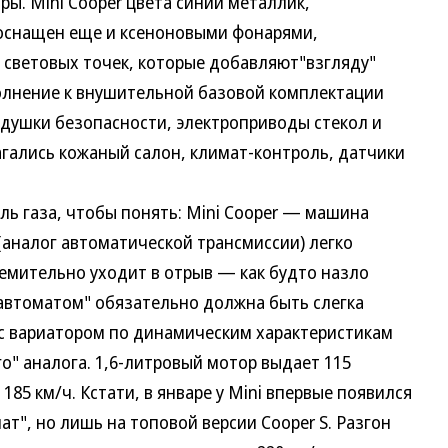
ры. Mini Cooper цвета синий металлик,
 оснащен еще и ксеноновыми фонарями,
световых точек, которые добавляют"взгляду"
олнение к внушительной базовой комплектации
одушки безопасности, электроприводы стекол и
лагались кожаный салон, климат-контроль, датчики
 газа, чтобы понять: Mini Cooper — машина
(аналог автоматической трансмиссии) легко
ремительно уходит в отрыв — как будто назло
"автоматом" обязательно должна быть слегка
i с вариатором по динамическим характеристикам
го" аналога. 1,6-литровый мотор выдает 115
185 км/ч. Кстати, в январе у Mini впервые появился
", но лишь на топовой версии Cooper S. Разгон