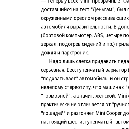
— теперь у всех Mini "прозрачные" фа
доставшийся на тест "Деньгам", был
окруженными ореолом рассеивающих 
автомобиля выразительности. В доп
(бортовой компьютер, ABS, четыре п
зеркал, подогрев сидений и пр.) при
дождя и парктроник.
Надо лишь слегка придавить педаль
серьезная. Бесступенчатый вариатор 
"подхватывает" автомобиль, и он ст
нелепому стереотипу, что машина с 
"тормозной", а значит, женской. Min
практически не отличается от "ручно
"лошадей" и разгоняет Mini Cooper до 
настоящий шестиступенчатый "автомат