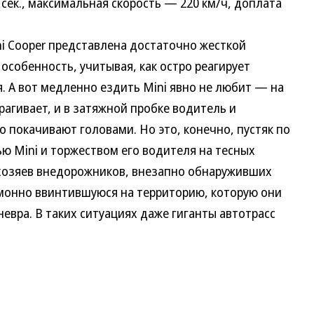
 сек., максимальная скорость — 220 км/ч, доплата
Cooper представлена достаточно жесткой
особенность, учитывая, как остро реагирует
 А вот медленно ездить Mini явно не любит — на
агивает, и в затяжной пробке водитель и
о покачивают головами. Но это, конечно, пустяк по
ю Mini и торжеством его водителя на тесных
 хозяев внедорожников, внезапно обнаруживших
емонно ввинтившуюся на территорию, которую они
евра. В таких ситуациях даже гиганты автотрасс