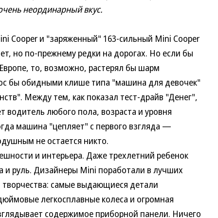
 очень неординарный вкус.
i Cooper и "заряженный" 163-сильный Mini Cooper
ет, но по-прежнему редки на дорогах. Но если бы
в Европе, то, возможно, растерял бы шарм
ос бы обидными клише типа "машина для девочек"
ств". Между тем, как показал тест-драйв "Денег",
ет водитель любого пола, возраста и уровня
когда машина "цепляет" с первого взгляда —
одушным не остается никто.
ности и интерьера. Даже трехлетний ребенок
а и руль. Дизайнеры Mini поработали в лучших
о творчества: самые выдающиеся детали
-дюймовые легкосплавные колеса и огромная
азглядывает содержимое приборной панели. Ничего