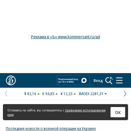
Реклама в «Ъ» www.kommersant.ru/ad
Коммерсантъ
Вход
$ 82,16
€ 94,83
¥ 12,23
IMOEX 2281,31
Предыдущая
С
страница
с
Оставаясь на сайте, вы соглашаетесь с
правилами использования
ОК
куки
Последние новости о военной операции на Украине