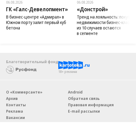
06.08.2026
06.08.2026
ГК «Галс-Девелопмент»
«Донстрой»
В бизнес-центре «Адмирал» в
Тренд на лояльность: покупат
Южном порту залит первый куб
недвижимости бизнес-класса в
бетона
из 10 случаев остаются
в сегменте
Благотворительный фонд
18+ реклама
О «Коммерсанте»
Android
Архив
Обратная связь
Контакты
Правовая информация
Реклама
E-mail рассылки
Вакансии
18+