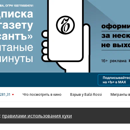
Реклама в «Ъ» www.kommersant.ru/ad
281,31
Что посмотреть в кино
Взрыв у Balzi Rossi
Мигранты в
с
правилами использования куки