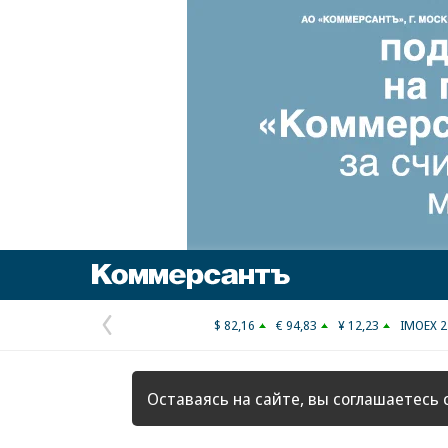
Коммерсантъ
$ 82,16
€ 94,83
¥ 12,23
IMOEX 2
Предыдущая
страница
Оставаясь на сайте, вы соглашаетесь 