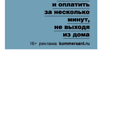
то:
lvo