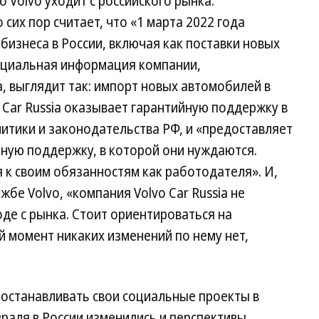
 Volvo уходит с российского рынка.
сих пор считает, что «1 марта 2022 года
изнеса в России, включая как поставки новых
фициальная информация компании,
, выглядит так: импорт новых автомобилей в
 Car Russia оказывает гарантийную поддержку в
итики и законодательства РФ, и «предоставляет
ую поддержку, в которой они нуждаются.
 к своим обязанностям как работодателя». И,
жбе Volvo, «компания Volvo Car Russia не
оде с рынка. Стоит ориентироваться на
й момент никаких изменений по нему нет,
е останавливать свои социальные проекты в
евраля в России изменились и перспективы