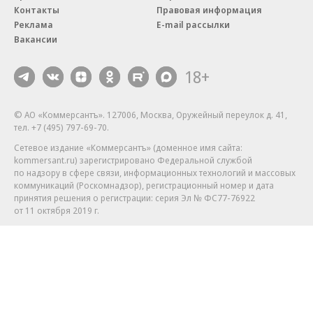
Контакты
Правовая информация
Реклама
E-mail рассылки
Вакансии
18+
© АО «Коммерсантъ». 127006, Москва, Оружейный переулок д. 41,
тел. +7 (495) 797-69-70.
Сетевое издание «Коммерсантъ» (доменное имя сайта:
kommersant.ru) зарегистрировано Федеральной службой
по надзору в сфере связи, информационных технологий и массовых
коммуникаций (Роскомнадзор), регистрационный номер и дата
принятия решения о регистрации: серия
Эл № ФС77-76922
от 11 октября 2019 г.
Партнерские проекты/материалы, новости компаний, материалы
с пометкой «Промо» и «Официальное сообщение» опубликованы
на коммерческой основе.
На kommersant.ru применяются рекомендательные технологии.
Подробнее