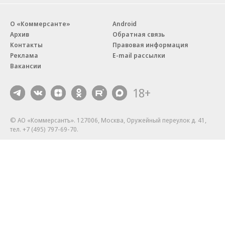
О «Коммерсанте»
Android
Архив
Обратная связь
Контакты
Правовая информация
Реклама
E-mail рассылки
Вакансии
18+
© АО «Коммерсантъ». 127006, Москва, Оружейный переулок д. 41,
тел. +7 (495) 797-69-70.
Сетевое издание «Коммерсантъ» (доменное имя сайта:
kommersant.ru) зарегистрировано Федеральной службой
по надзору в сфере связи, информационных технологий и массовых
коммуникаций (Роскомнадзор), регистрационный номер и дата
принятия решения о регистрации: серия
Эл № ФС77-76922
от 11 октября 2019 г.
Партнерские проекты/материалы, новости компаний, материалы
с пометкой «Промо» и «Официальное сообщение» опубликованы
на коммерческой основе.