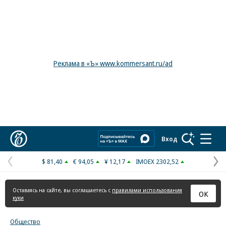
Реклама в «Ъ» www.kommersant.ru/ad
Коммерсантъ
Вход
$ 81,40
€ 94,05
¥ 12,17
IMOEX 2302,52
Предыдущая
С
страница
с
Оставаясь на сайте, вы соглашаетесь с
правилами использования
ОК
куки
Общество