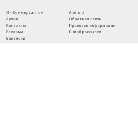
О «Коммерсанте»
Android
Архив
Обратная связь
Контакты
Правовая информация
Реклама
E-mail рассылки
Вакансии
18+
© АО «Коммерсантъ». 127006, Москва, Оружейный переулок д. 41,
тел. +7 (495) 797-69-70.
Сетевое издание «Коммерсантъ» (доменное имя сайта:
kommersant.ru) зарегистрировано Федеральной службой
по надзору в сфере связи, информационных технологий и массовых
коммуникаций (Роскомнадзор), регистрационный номер и дата
принятия решения о регистрации: серия
Эл № ФС77-76922
от 11 октября 2019 г.
Партнерские проекты/материалы, новости компаний, материалы
с пометкой «Промо» и «Официальное сообщение» опубликованы
на коммерческой основе.