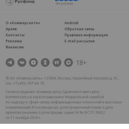
18+ реклама
О «Коммерсанте»
Android
Архив
Обратная связь
Контакты
Правовая информация
Реклама
E-mail рассылки
Вакансии
18+
© АО «Коммерсантъ». 127006, Москва, Оружейный переулок д. 41,
тел. +7 (495) 797-69-70.
Сетевое издание «Коммерсантъ» (доменное имя сайта:
kommersant.ru) зарегистрировано Федеральной службой
по надзору в сфере связи, информационных технологий и массовых
коммуникаций (Роскомнадзор), регистрационный номер и дата
принятия решения о регистрации: серия
Эл № ФС77-76922
от 11 октября 2019 г.
Партнерские проекты/материалы, новости компаний, материалы