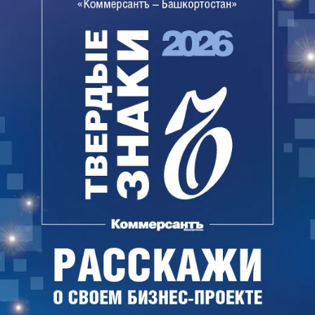
родным и близким.
С появлением СНГ многие большие семьи
оказались разбросанными по разные стороны
границы. Таким образом, возможность
переводить деньги по номеру телефона облегчит
жизнь многим людям, и, если функционал будет
реализован по такому же принципу, какой
используется в Системе быстрых платежей (СБП),
то это будет просто и безопасно.
«Юнистрим» планирует внедрить функцию,
позволяющую переводить денежные средства по
номеру телефона, уже в начале 2022 года,
сообщил вице-президент компании Григории
Волис. По его ожиданиям, это сделает уже
востребованную услугу еще более удобной для