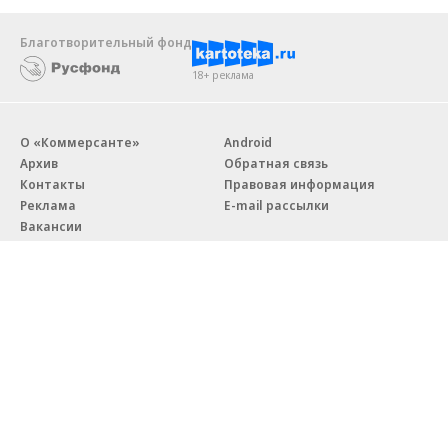
Благотворительный фонд
18+ реклама
О «Коммерсанте»
Android
Архив
Обратная связь
Контакты
Правовая информация
Реклама
E-mail рассылки
Вакансии
18+
© АО «Коммерсантъ». 127006, Москва, Оружейный переулок д. 41,
тел. +7 (495) 797-69-70.
Сетевое издание «Коммерсантъ» (доменное имя сайта:
kommersant.ru) зарегистрировано Федеральной службой
по надзору в сфере связи, информационных технологий и массовых
коммуникаций (Роскомнадзор), регистрационный номер и дата