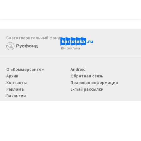
Благотворительный фонд
18+ реклама
О «Коммерсанте»
Android
Архив
Обратная связь
Контакты
Правовая информация
Реклама
E-mail рассылки
Вакансии
18+
© АО «Коммерсантъ». 127006, Москва, Оружейный переулок д. 41,
тел. +7 (495) 797-69-70.