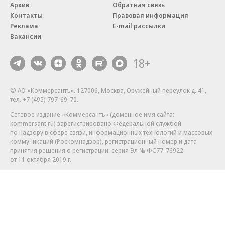
Архив
Обратная связь
Контакты
Правовая информация
Реклама
E-mail рассылки
Вакансии
18+
© АО «Коммерсантъ». 127006, Москва, Оружейный переулок д. 41,
тел. +7 (495) 797-69-70.
Сетевое издание «Коммерсантъ» (доменное имя сайта:
kommersant.ru) зарегистрировано Федеральной службой
по надзору в сфере связи, информационных технологий и массовых
коммуникаций (Роскомнадзор), регистрационный номер и дата
принятия решения о регистрации: серия
Эл № ФС77-76922
от 11 октября 2019 г.
Партнерские проекты/материалы, новости компаний, материалы
с пометкой «Промо» и «Официальное сообщение» опубликованы
на коммерческой основе.
На kommersant.ru применяются рекомендательные технологии.
Подробнее