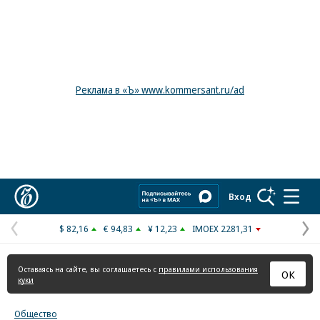
Реклама в «Ъ» www.kommersant.ru/ad
Коммерсантъ
Вход
$ 82,16
€ 94,83
¥ 12,23
IMOEX 2281,31
Предыдущая
С
страница
с
Оставаясь на сайте, вы соглашаетесь с
правилами использования
ОК
куки
Общество