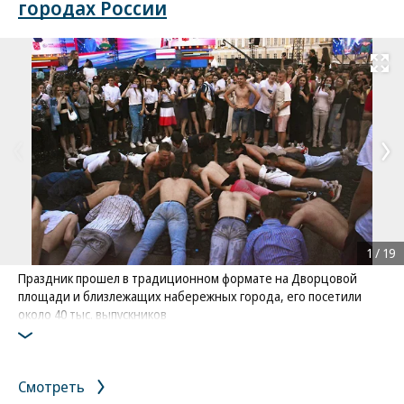
городах России
Развернуть на
1
/
19
Праздник прошел в традиционном формате на Дворцовой
площади и близлежащих набережных города, его посетили
около 40 тыс. выпускников
Фото: Коммерсантъ / Марина Мамонтова
/
купить фото
Смотреть