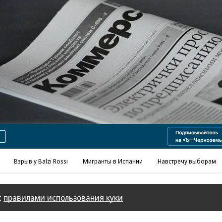
Реклама в «Ъ» www.kommersant.ru/ad
Взрыв у Balzi Rossi
Мигранты в Испании
Навстречу выборам
с
правилами использования куки