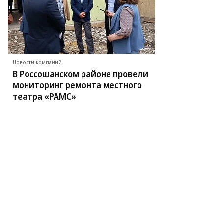
то:
ег
рсеев,
ммерсантъ
Новости компаний
В Россошанском районе провели
мониторинг ремонта местного
театра «РАМС»