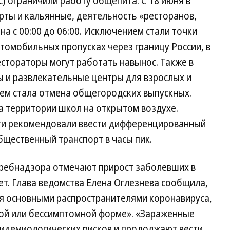
с) ограничили работу общепита. С 18 июня в
рты и кальянные, деятельность «ресторанов,
а с 00:00 до 06:00. Исключением стали точки
томобильных пропусках через границу России, в
естораторы могут работать навынос. Также в
ы и развлекательные центры для взрослых и
ием стала отмена общегородских выпускных.
а территории школ на открытом воздухе.
ти рекомендовали ввести дифференцированный
бщественный транспорт в часы пик.
ребнадзора отмечают прирост заболевших в
ет. Глава ведомства Елена Оглезнева сообщила,
я основными распространителями коронавируса,
кой или бессимптомной форме». «Зараженные
пидемиологических рисков и продолжают вести