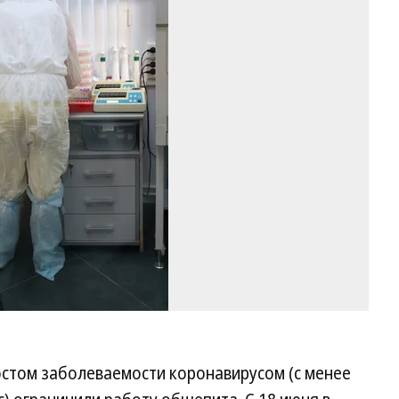
Фо
Ол
Ха
Ко
ростом заболеваемости коронавирусом (с менее