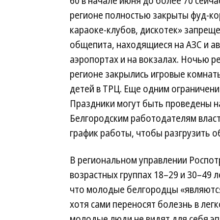
60 в начале июня до более 70 сейча
регионе полностью закрыты фуд-ко
караоке-клубов, дискотек» запрещен
общепита, находящиеся на АЗС и ав
аэропортах и на вокзалах. Ночью р
регионе закрылись игровые комнат
детей в ТРЦ. Еще одним ограничен
Праздники могут быть проведены н
Белгородским работодателям влас
график работы, чтобы разгрузить о
В региональном управлении Роспот
возрастных группах 18–29 и 30–49 л
что молодые белгородцы «являютс
хотя сами переносят болезнь в лег
молодые люди не видят для себя э