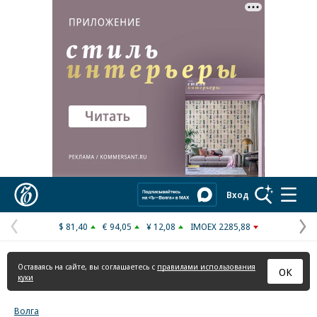
Реклама в «Ъ» www.kommersant.ru/ad
Коммерсантъ
Вход
$ 81,40
€ 94,05
¥ 12,08
IMOEX 2285,88
Предыдущая
С
страница
с
Оставаясь на сайте, вы соглашаетесь с
правилами использования
ОК
куки
Волга