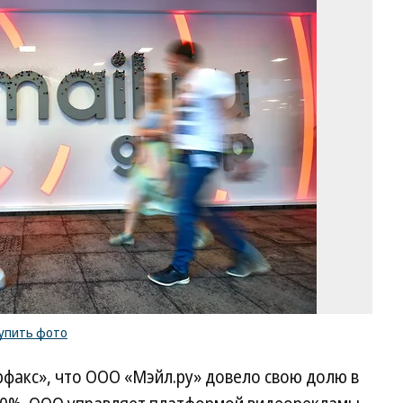
Фо
Ив
Во
Ко
/
ку
ф
упить фото
рфакс», что ООО «Мэйл.ру» довело свою долю в