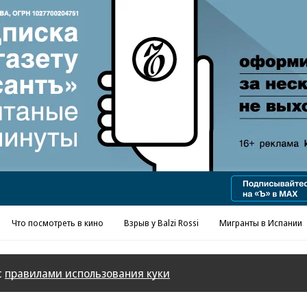
Реклама в «Ъ» www.kommersant.ru/ad
Что посмотреть в кино
Взрыв у Balzi Rossi
Мигранты в Испании
с
правилами использования куки