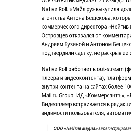
ООО «Нейтив медиа» с 75,83% до 1
Native Roll. «Мэйл.ру» выкупила до
агентства Антона Бещекова, которы
коммерческого директора «Нейтив 
Островцев отказался от комментарие
Андреем Бузиной и Антоном Бещеков
подтвердили сделку, не раскрыв ее 
Native Roll работает в out-stream 
плеера и видеоконтента), платфор
внутри контента на сайтах более 10
Mail.ru Group, ИД «Коммерсантъ», «
Видеоплеер встраивается в редакци
видимости пользователя, автомати
ООО «Нейтив медиа»
зарегистрирован