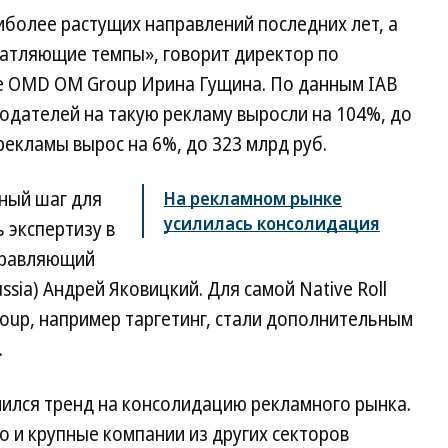
более растущих направлений последних лет, а
чатляющие темпы», говорит директор по
е OMD OM Group Ирина Гущина. По данным IAB
модателей на такую рекламу выросли на 104%, до
-рекламы вырос на 6%, до 323 млрд руб.
чный шаг для
На рекламном рынке
усилилась консолидация
ь экспертизу в
правляющий
ussia) Андрей Яковицкий. Для самой Native Roll
roup, например таргетинг, стали дополнительным
.
илился тренд на консолидацию рекламного рынка.
о и крупные компании из других секторов