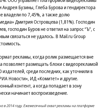
00%. ООО управляет платформой видеорекламы
ли Андрея Бузины, Глеба Бурова и гендиректора
е владели по 7,45%, а также долю
медиа» Дмитрия Островцева (1,81%). Господин
в, господин Буров не ответил на запрос “Ъ”, с
ым связаться не удалось. В Mail.ru Group
стоимость.
(формат рекламы, когда ролик размещается вне
ма позволяет размещать блоки с видеорекламой
0 издателей, среди последних, как уточнили в
РИА Новости», ИД «Комитет» и другие.
онный контент, а когда попадает в зону
чески начинает воспроизведение.
о в 2014 году. Ежемесячный охват рекламы на платформе