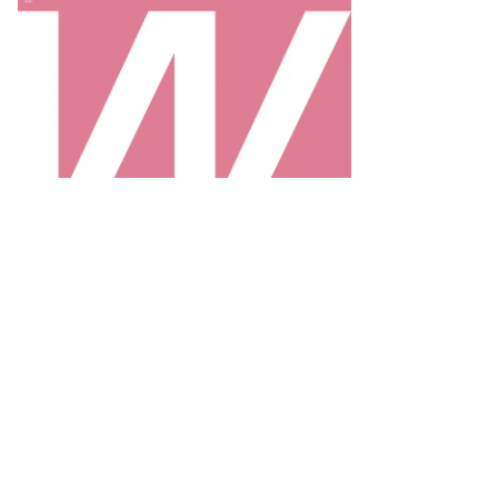
то:
ан
допьянов,
ммерсантъ
пить
ото