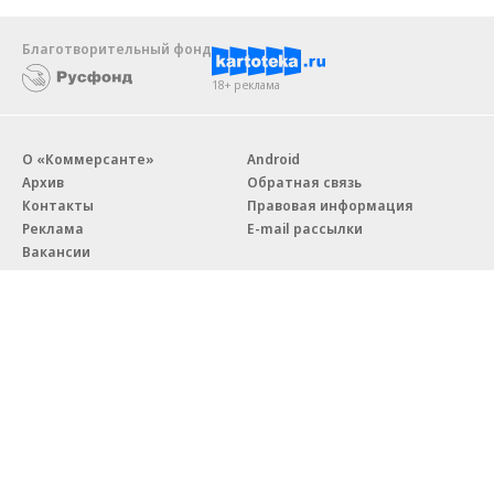
Благотворительный фонд
18+ реклама
О «Коммерсанте»
Android
Архив
Обратная связь
Контакты
Правовая информация
Реклама
E-mail рассылки
Вакансии
18+
© АО «Коммерсантъ». 127006, Москва, Оружейный переулок д. 41,
тел. +7 (495) 797-69-70.
Сетевое издание «Коммерсантъ» (доменное имя сайта:
kommersant.ru) зарегистрировано Федеральной службой
по надзору в сфере связи, информационных технологий и массовых
коммуникаций (Роскомнадзор), регистрационный номер и дата