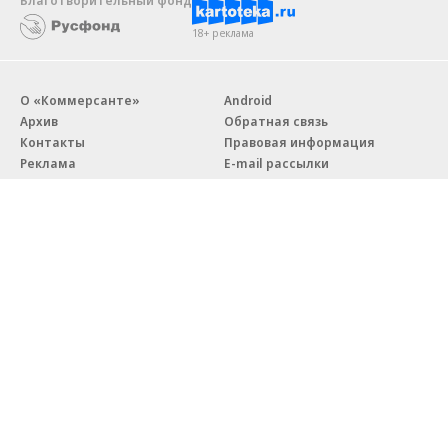
18+ реклама
О «Коммерсанте»
Android
Архив
Обратная связь
Контакты
Правовая информация
Реклама
E-mail рассылки
Вакансии
18+
© АО «Коммерсантъ». 127006, Москва, Оружейный переулок д. 41,
тел. +7 (495) 797-69-70.
Сетевое издание «Коммерсантъ» (доменное имя сайта:
kommersant.ru) зарегистрировано Федеральной службой
по надзору в сфере связи, информационных технологий и массовых
коммуникаций (Роскомнадзор), регистрационный номер и дата
принятия решения о регистрации: серия
Эл № ФС77-76922
от 11 октября 2019 г.