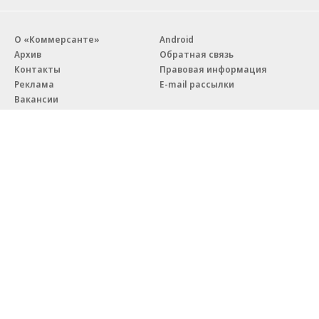
О «Коммерсанте»
Android
Архив
Обратная связь
Контакты
Правовая информация
Реклама
E-mail рассылки
Вакансии
18+
© АО «Коммерсантъ». 127006, Москва, Оружейный переулок д. 41,
тел. +7 (495) 797-69-70.
Сетевое издание «Коммерсантъ» (доменное имя сайта:
kommersant.ru) зарегистрировано Федеральной службой
по надзору в сфере связи, информационных технологий и массовых
коммуникаций (Роскомнадзор), регистрационный номер и дата
принятия решения о регистрации: серия
Эл № ФС77-76922
от 11 октября 2019 г.
Партнерские проекты/материалы, новости компаний, материалы
с пометкой «Промо» и «Официальное сообщение» опубликованы