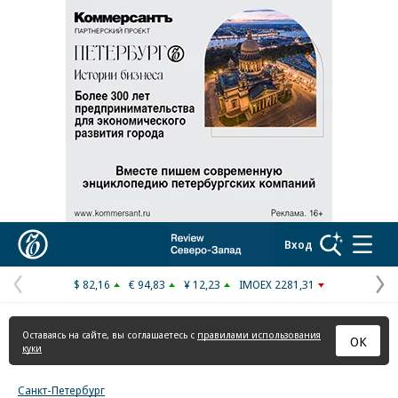
Реклама в «Ъ» www.kommersant.ru/ad
Коммерсантъ
Вход
$ 82,16
€ 94,83
¥ 12,23
IMOEX 2281,31
Предыдущая
С
страница
с
Оставаясь на сайте, вы соглашаетесь с
правилами использования
ОК
куки
Санкт-Петербург