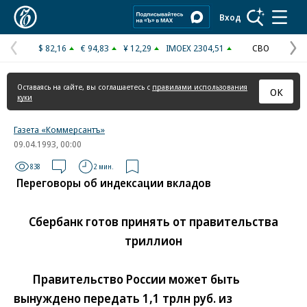
Коммерсантъ
Вход
$ 82,16
€ 94,83
¥ 12,29
IMOEX 2304,51
СВО
Предыдущая
С
страница
с
Оставаясь на сайте, вы соглашаетесь с
правилами использования
ОК
куки
Газета «Коммерсантъ»
09.04.1993, 00:00
838
2 мин.
Переговоры об индексации вкладов
Сбербанк готов принять от правительства
триллион
Правительство России может быть
вынуждено передать 1,1 трлн руб. из