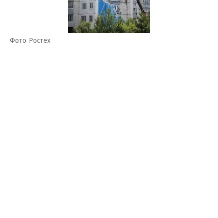
Фото: Ростех
Инициатором проекта выступило рыбинское
предприятие «ОДК-Сатурн», входящее в ОДК
Ростеха и запустившее в июне этого года
серийное производство двигателей ПД-8. Автор
мурала — московский граффити-художник Антон
Кошак.
«Изображение двигателя на фасаде жилого дома
символизирует связь предприятия и города, чья
история неразрывно связана с моторостроением»,
— отметили в ОДК.
Мурал создают на доме, расположенном на улице