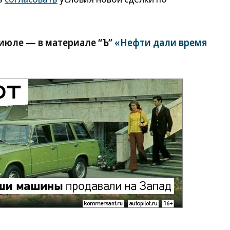
 июле — в материале “Ъ”
«Нефти дали время