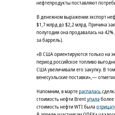
нефтепродукты поставляют потребит
В денежном выражении экспорт нефт
$1,7 млрд до $2,2 млрд. Причина за
полугодии она продавалась на 42% 
за баррель).
«В США ориентируются только на э
период российское топливо выгодн
США увеличивали его закупку. В то
венесуэльские поставки»,— отмети
Напомним, в марте
распалась
сделк
стоимость нефти Brent
упала
более 
стоимость нефти WTI была
отрицат
В апреле участникам ОПЕК+ удалос