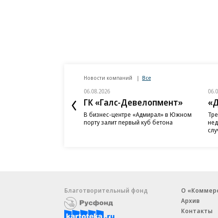
Новости компаний
Все
06.08.2026
06.
ГК «Галс-Девелопмент»
«Д
В бизнес-центре «Адмирал» в Южном
Тре
порту залит первый куб бетона
нед
слу
Благотворительный фонд
О «Коммер
Архив
Контакты