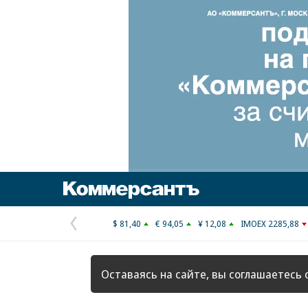
Коммерсантъ
$ 81,40
€ 94,05
¥ 12,08
IMOEX 2285,88
Предыдущая
страница
Оставаясь на сайте, вы соглашаетесь 