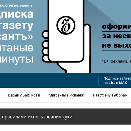
Реклама в «Ъ» www.kommersant.ru/ad
Взрыв у Balzi Rossi
Мигранты в Испании
Навстречу выборам
с
правилами использования куки