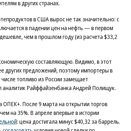
елям в других странах.
епродуктов в США вырос не так значительно: с
ключается в падении цен на нефть — в первом
дешевле, чем в прошлом году (из расчета $33,2
кономическую составляющую. Видимо, в этот
ее других предложений, поэтому импортеры в
м числе топливо из России замещает
л аналитик Райффайзенбанка Андрей Полищук.
а ОПЕК+. После 9 марта на открытии торгов
чем на 35%. В апреле впервые в истории
ельной
: цена достигала минус $40,32 за баррель.
ь
согласовать
условия новой сделки по