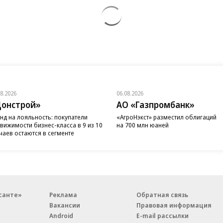
08.2026
06.08.2026
онстрой»
АО «Газпромбанк»
нд на лояльность: покупатели
«АгроНэкст» разместил облигаций
вижимости бизнес-класса в 9 из 10
на 700 млн юаней
чаев остаются в сегменте
санте»
Реклама
Обратная связь
Вакансии
Правовая информация
Android
E-mail рассылки