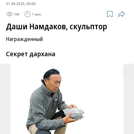
31.08.2020, 00:00
598
1 мин.
Даши Намдаков, скульптор
Награжденный
Секрет дархана
Развернуть на