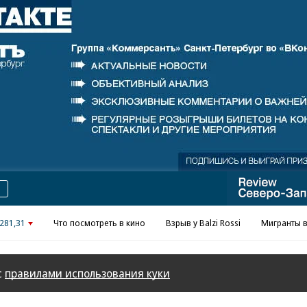
Реклама в «Ъ» www.kommersant.ru/ad
281,31
Что посмотреть в кино
Взрыв у Balzi Rossi
Мигранты в
с
правилами использования куки