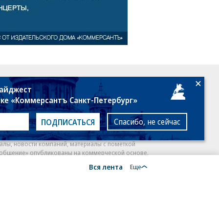
18+
дайджест
лке «Коммерсантъ Санкт-Петербург»
Спасибо, не сейчас
ПОДПИСАТЬСЯ
алы, новости компаний, материалы с пометкой
общение» опубликованы на коммерческой основе.
Вся лента
ся рекомендательные технологии.
Подробнее
Еще