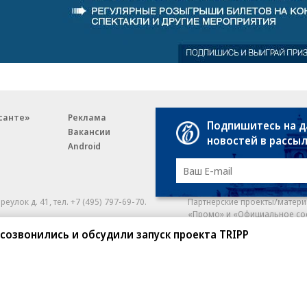
санте»
Реклама
Обратная связь
Подпишитесь на 
Вакансии
Правовая информация
новостей в рассы
Android
E-mail рассылки
реулок д. 41,
тел. +7 (495) 797-69-70.
Партнерские проекты/матери
«Промо» и «Официальное со
а: kommersant.ru) зарегистрировано
созвонились и обсудили запуск проекта TRIPP
нформационных технологий
На kommersant.ru применяют
ционный номер и дата принятия
1 октября 2019 г.