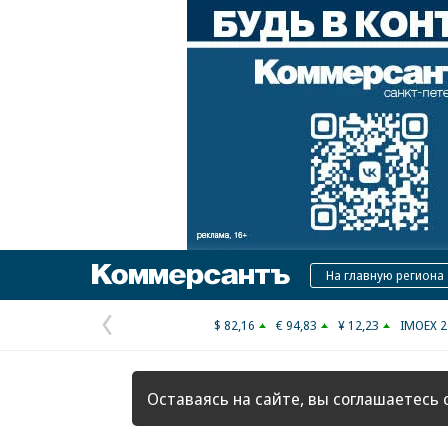
Коммерсантъ
На главную региона
$ 82,16
€ 94,83
¥ 12,23
IMOEX 2
Предыдущая
страница
Оставаясь на сайте, вы соглашаетесь 