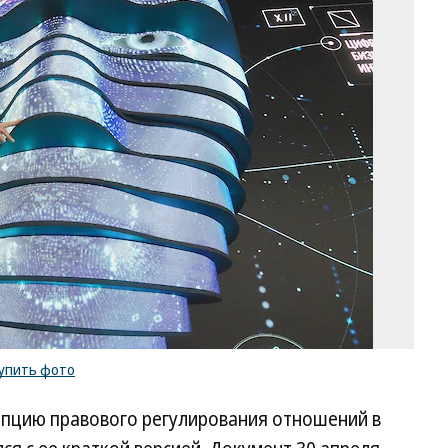
Фо
Ан
Жд
Ко
/
ку
ф
упить фото
пцию правового регулирования отношений в