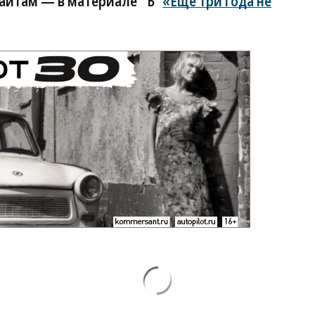
сайтам — в материале “Ъ”
«Еще три года не