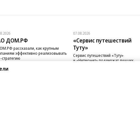
08.2026
07.08.2026
АО ДОМ.РФ
«Сервис путешествий
Туту»
ОМ.РФ рассказали, как крупным
паниям эффективно реализовывать
Сервис путешествий «Туту»
-стратегию
и «Нетмонет» поддержат лучших
сотрудников российских отелей
ели
санте»
Реклама
Обратная связь
Вакансии
Правовая информация
Android
E-mail рассылки