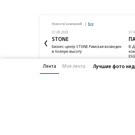
Новости компаний
Все
07.08.2026
07.
STONE
П
Бизнес-центр STONE Римская возведен
В Д
в полную высоту
ком
ESG
Лента
Моя лента
Лучшие фото нед
Благотворительный фонд
О «Коммер
Архив
Контакты
18+ реклама