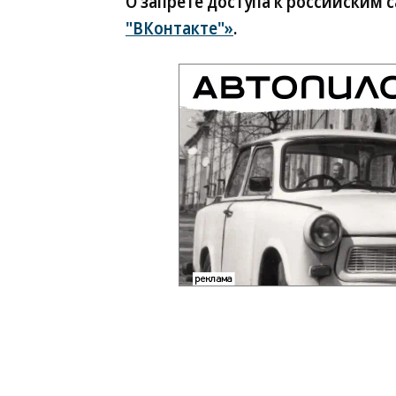
О запрете доступа к российским 
"ВКонтакте"»
.