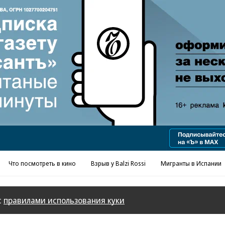
Реклама в «Ъ» www.kommersant.ru/ad
Что посмотреть в кино
Взрыв у Balzi Rossi
Мигранты в Испании
с
правилами использования куки