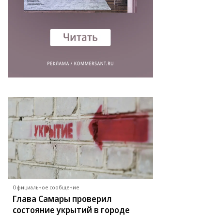
то:
гений
адков,
ммерсантъ
Официальное сообщение
Глава Самары проверил
состояние укрытий в городе