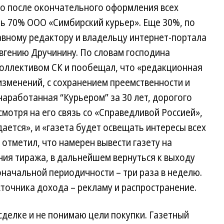
то после окончательного оформления всех
ь 70% ООО «Симбирский курьер». Еще 30%, по
авному редактору и владельцу интернет-портала
вгению Дручинину. По словам господина
коллективом СК и пообещал, что «редакционная
 изменений, с сохранением преемственности и
наработанная “Курьером” за 30 лет, дорогого
смотря на его связь со «Справедливой Россией»,
ается», и «газета будет освещать интересы всех
 отметил, что намерен вывести газету на
ния тиража, в дальнейшем вернуться к выходу
воначальной периодичности – три раза в неделю.
сточника дохода – рекламу и распространение.
сделке и не понимаю цели покупки. Газетный