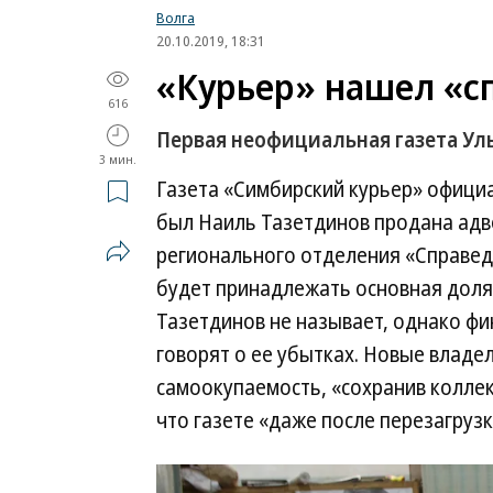
Волга
20.10.2019, 18:31
«Курьер» нашел «с
616
Первая неофициальная газета Ул
3 мин.
Газета «Симбирский курьер» офици
был Наиль Тазетдинов продана адв
регионального отделения «Справед
будет принадлежать основная доля
Тазетдинов не называет, однако ф
говорят о ее убытках. Новые владе
самоокупаемость, «сохранив коллек
что газете «даже после перезагруз