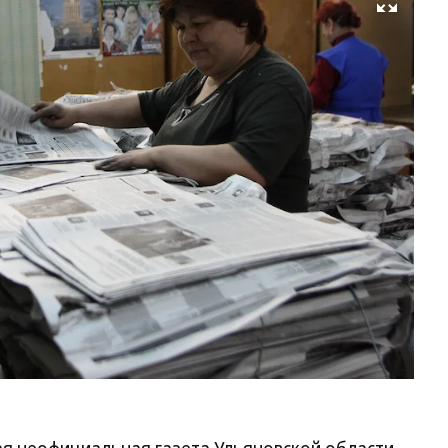
Развернуть на весь экран
Фо
Ев
Гл
Ко