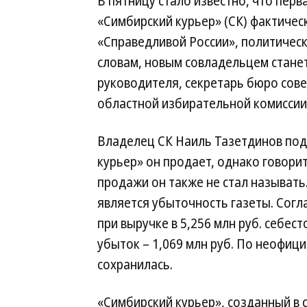
В пятницу стало известно, что пер
«Симбирский курьер» (СК) фактичес
«Справедливой России», политически
словам, новым совладельцем станет
руководителя, секретарь бюро сове
областной избирательной комиссии
Владелец СК Наиль Тазетдинов под
курьер» он продает, однако говори
продажи он также не стал называть.
является убыточность газеты. Сог
при выручке в 5,256 млн руб. себес
убыток – 1,069 млн руб. По неофиц
сохранилась.
«Симбирский курьер», созданный в с