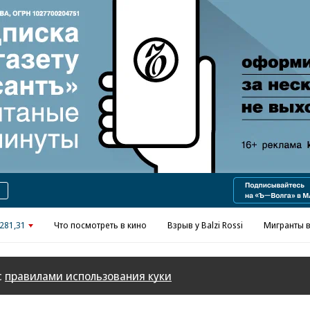
Реклама в «Ъ» www.kommersant.ru/ad
281,31
Что посмотреть в кино
Взрыв у Balzi Rossi
Мигранты в
с
правилами использования куки