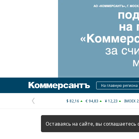
Коммерсантъ
На главную региона
$ 82,16
€ 94,83
¥ 12,23
IMOEX 2
Предыдущая
страница
Оставаясь на сайте, вы соглашаетесь 