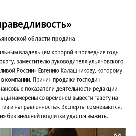
праведливость»
ьяновской области продана
альным владельцем которой в последние годы
окату, заместителю руководителя ульяновского
ливой России» Евгению Калашникову, которому
 в компании. Причин продажи господин
инансовые показатели деятельности редакции
льцы намерены со временем вывести газету на
тив и направленность». Эксперты сомневаются,
ки» без внешней подпитки удастся выжить.