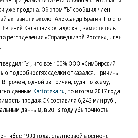
вая неофициальная газета Ульяновской области
ки уже продана. Об этом “Ъ” сообщил член
й активист и эколог Александр Брагин. По его
 Евгений Калашников, адвокат, заместитель
та реготделения «Справедливой России», член
.
твердил “Ъ”, что все 100% ООО «Симбирский
ть о подробностях сделки отказался. Причины
 Впрочем, одной из причин, судя по всему,
ласно данным
Kartoteka.ru
, по итогам 2017 года
тоимость продаж СК составила 6,243 млн руб.,
иальным данным, в 2018 году убыточность
ентябре 1990 года, стал первой в регионе