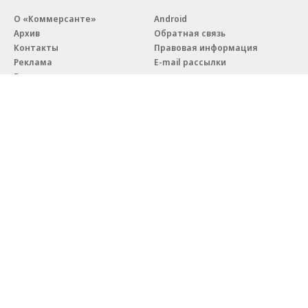
О «Коммерсанте»
Android
Архив
Обратная связь
Контакты
Правовая информация
Реклама
E-mail рассылки
Вакансии
18+
© АО «Коммерсантъ». 127006, Москва, Оружейный переулок д. 41,
тел. +7 (495) 797-69-70.
Сетевое издание «Коммерсантъ» (доменное имя сайта:
kommersant.ru) зарегистрировано Федеральной службой
по надзору в сфере связи, информационных технологий и массовых
коммуникаций (Роскомнадзор), регистрационный номер и дата
принятия решения о регистрации: серия
Эл № ФС77-76922
от 11 октября 2019 г.
Партнерские проекты/материалы, новости компаний, материалы
с пометкой «Промо» и «Официальное сообщение» опубликованы
на коммерческой основе.