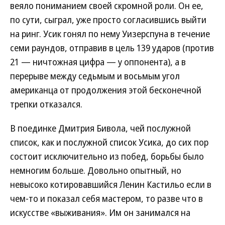
веяло пониманием своей скромной роли. Он ее,
по сути, сыграл, уже просто согласившись выйти
на ринг. Усик гонял по нему Уизерспуна в течение
семи раундов, отправив в цель 139 ударов (против
21 — ничтожная цифра — у оппонента), а в
перерыве между седьмым и восьмым угол
американца от продолжения этой бесконечной
трепки отказался.
В поединке Дмитрия Бивола, чей послужной
список, как и послужной список Усика, до сих пор
состоит исключительно из побед, борьбы было
немногим больше. Довольно опытный, но
невысоко котировавшийся Ленин Кастильо если в
чем-то и показал себя мастером, то разве что в
искусстве «выживания». Им он занимался на