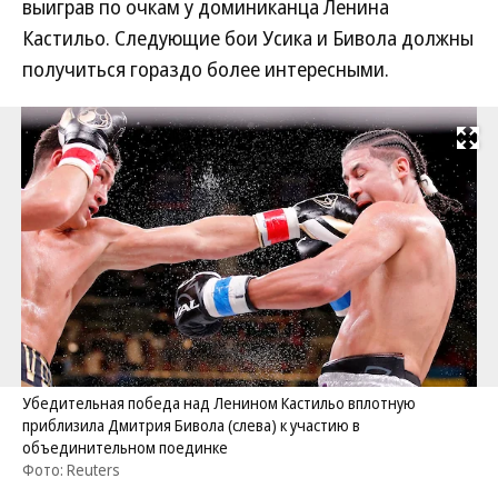
выиграв по очкам у доминиканца Ленина
Кастильо. Следующие бои Усика и Бивола должны
получиться гораздо более интересными.
Развернуть на
Убедительная победа над Ленином Кастильо вплотную
приблизила Дмитрия Бивола (слева) к участию в
объединительном поединке
Фото: Reuters