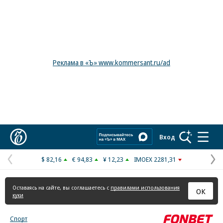
Реклама в «Ъ» www.kommersant.ru/ad
Коммерсантъ
Вход
$ 82,16
€ 94,83
¥ 12,23
IMOEX 2281,31
Предыдущая
С
страница
с
Оставаясь на сайте, вы соглашаетесь с
правилами использования
ОК
куки
Спорт