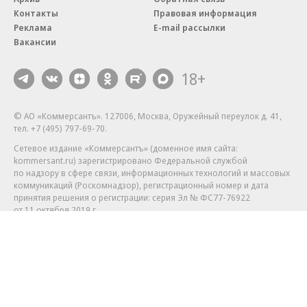
Контакты
Правовая информация
Реклама
E-mail рассылки
Вакансии
18+
© АО «Коммерсантъ». 127006, Москва, Оружейный переулок д. 41,
тел. +7 (495) 797-69-70.
Сетевое издание «Коммерсантъ» (доменное имя сайта:
kommersant.ru) зарегистрировано Федеральной службой
по надзору в сфере связи, информационных технологий и массовых
коммуникаций (Роскомнадзор), регистрационный номер и дата
принятия решения о регистрации: серия
Эл № ФС77-76922
от 11 октября 2019 г.
Партнерские проекты/материалы, новости компаний, материалы
с пометкой «Промо» и «Официальное сообщение» опубликованы
на коммерческой основе.
На kommersant.ru применяются рекомендательные технологии.
Подробнее