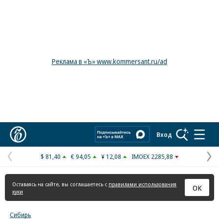
Реклама в «Ъ» www.kommersant.ru/ad
Коммерсантъ
Вход
$ 81,40
€ 94,05
¥ 12,08
IMOEX 2285,88
Предыдущая
С
страница
с
Оставаясь на сайте, вы соглашаетесь с
правилами использования
ОК
куки
Сибирь